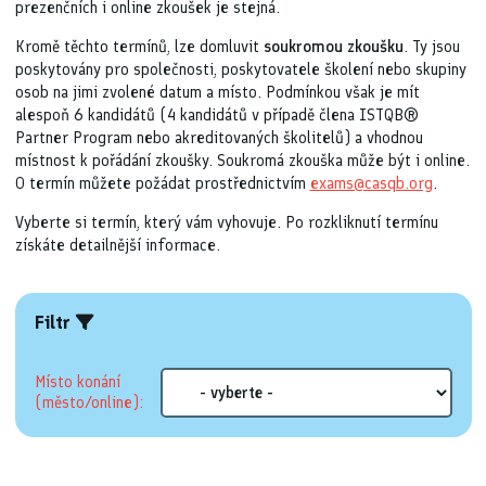
prezenčních i online zkoušek je stejná.
Kromě těchto termínů, lze domluvit
soukromou zkoušku
. Ty jsou
poskytovány pro společnosti, poskytovatele školení nebo skupiny
osob na jimi zvolené datum a místo. Podmínkou však je mít
alespoň 6 kandidátů (4 kandidátů v případě člena ISTQB®
Partner Program nebo akreditovaných školitelů) a vhodnou
místnost k pořádání zkoušky. Soukromá zkouška může být i online.
O termín můžete požádat prostřednictvím
exams@casqb.org
.
Vyberte si termín, který vám vyhovuje. Po rozkliknutí termínu
získáte detailnější informace.
Filtr
Místo konání
(město/online):