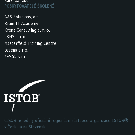
Kalendář akcí
POSKYTOVATELÉ ŠKOLENÍ
AAS Solutions, a.s.
Brain:IT Academy
Krone Consulting s. r. o.
LBMS, s.r.o.
Masterfield Training Centre
tesena s.r.o.
YES4Q s.r.o.
CaSQB je jediný oficiální regionální zástupce organizace ISTQB®
v Česku a na Slovensku.