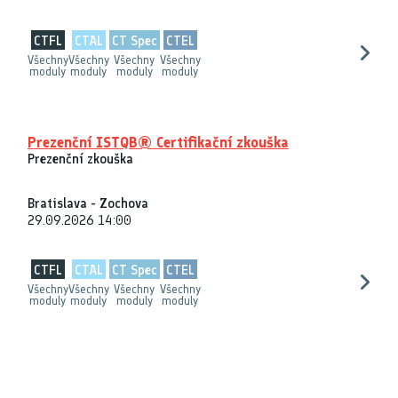
CTFL
CTAL
CT Spec
CTEL
Všechny
Všechny
Všechny
Všechny
moduly
moduly
moduly
moduly
Prezenční ISTQB® Certifikační zkouška
Prezenční zkouška
Bratislava - Zochova
29.09.2026 14:00
CTFL
CTAL
CT Spec
CTEL
Všechny
Všechny
Všechny
Všechny
moduly
moduly
moduly
moduly