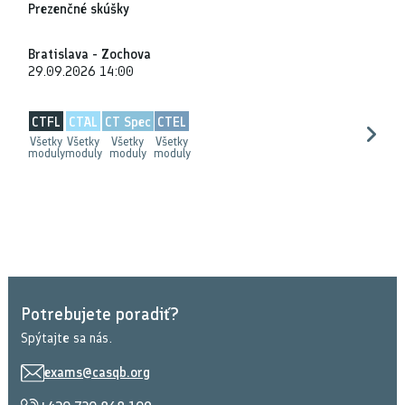
Prezenčné skúšky
Bratislava - Zochova
29.09.2026 14:00
CTFL
CTAL
CT Spec
CTEL
Všetky
Všetky
Všetky
Všetky
moduly
moduly
moduly
moduly
Potrebujete poradiť?
Spýtajte sa nás.
exams@casqb.org