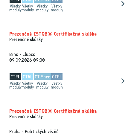
Všetky
Všetky
Všetky
Všetky
moduly
moduly
moduly
moduly
Prezenčná ISTQB® Certifikačná skúška
Prezenčné skúšky
Brno - Clubco
09.09.2026 09:30
CTFL
CTAL
CT Spec
CTEL
Všetky
Všetky
Všetky
Všetky
moduly
moduly
moduly
moduly
Prezenčná ISTQB® Certifikačná skúška
Prezenčné skúšky
Praha - Politických vězňů