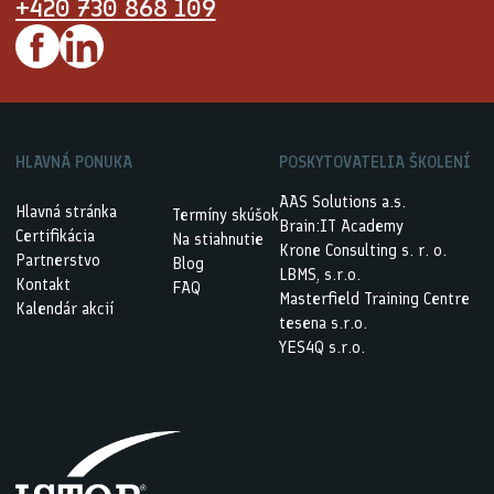
+420 730 868 109
HLAVNÁ PONUKA
POSKYTOVATELIA ŠKOLENÍ
AAS Solutions a.s.
Hlavná stránka
Termíny skúšok
Brain:IT Academy
Certifikácia
Na stiahnutie
Krone Consulting s. r. o.
Partnerstvo
Blog
LBMS, s.r.o.
Kontakt
FAQ
Masterfield Training Centre
Kalendár akcií
tesena s.r.o.
YES4Q s.r.o.