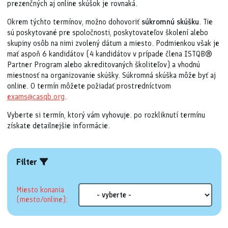
prezenčných aj online skúšok je rovnaká.
Okrem týchto termínov, možno dohovoriť
súkromnú skúšku
. Tie
sú poskytované pre spoločnosti, poskytovateľov školení alebo
skupiny osôb na nimi zvolený dátum a miesto. Podmienkou však je
mať aspoň 6 kandidátov (4 kandidátov v prípade člena ISTQB®
Partner Program alebo akreditovaných školiteľov) a vhodnú
miestnosť na organizovanie skúšky. Súkromná skúška môže byť aj
online. O termín môžete požiadať prostredníctvom
exams@casqb.org
.
Vyberte si termín, ktorý vám vyhovuje. po rozkliknutí termínu
získate detailnejšie informácie.
Filter
Miesto konania
(mesto/online):