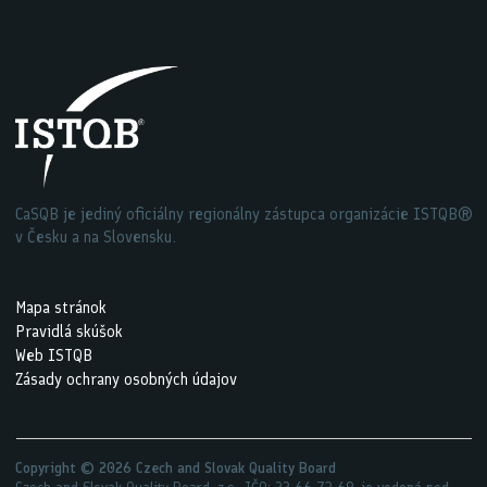
CaSQB je jediný oficiálny regionálny zástupca organizácie ISTQB®
v Česku a na Slovensku.
Mapa stránok
Pravidlá skúšok
Web ISTQB
Zásady ochrany osobných údajov
Tento web využíva cookies. V záujme zlepšovania
Copyright © 2026 Czech and Slovak Quality Board
Czech and Slovak Quality Board, z.s., IČO: 22 66 73 69, je vedená pod