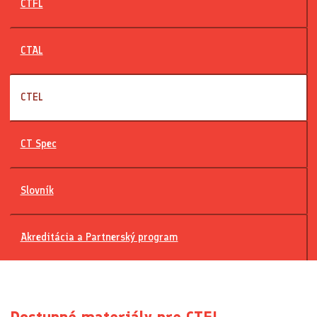
CTFL
CTAL
CTEL
CT Spec
Slovník
Akreditácia a Partnerský program