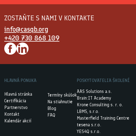
ZOSTAŇTE S NAMI V KONTAKTE
info@casqb.org
+420 730 868 109
HLAVNÁ PONUKA
POSKYTOVATELIA ŠKOLENÍ
AAS Solutions a.s.
Hlavná stránka
Termíny skúšok
Brain:IT Academy
Certifikácia
Na stiahnutie
Krone Consulting s. r. o.
Partnerstvo
Blog
LBMS, s.r.o.
Kontakt
FAQ
Masterfield Training Centre
Kalendár akcií
tesena s.r.o.
YES4Q s.r.o.