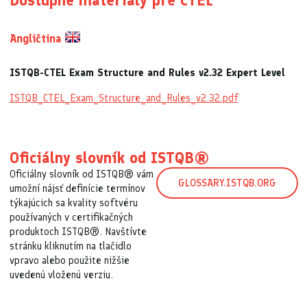
Dostupné materiály pre CTEL
Angličtina
ISTQB-CTEL Exam Structure and Rules v2.32 Expert Level
ISTQB_CTEL_Exam_Structure_and_Rules_v2.32.pdf
Oficiálny slovník od ISTQB®
Oficiálny slovník od ISTQB® vám
GLOSSARY.ISTQB.ORG
umožní nájsť definície termínov
týkajúcich sa kvality softvéru
používaných v certifikačných
produktoch ISTQB®. Navštívte
stránku kliknutím na tlačidlo
vpravo alebo použite nižšie
uvedenú vloženú verziu.