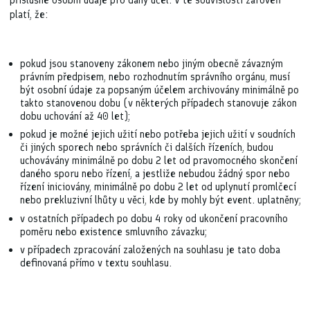
platí, že:
pokud jsou stanoveny zákonem nebo jiným obecně závazným
právním předpisem, nebo rozhodnutím správního orgánu, musí
být osobní údaje za popsaným účelem archivovány minimálně po
takto stanovenou dobu (v některých případech stanovuje zákon
dobu uchování až 40 let);
pokud je možné jejich užití nebo potřeba jejich užití v soudních
či jiných sporech nebo správních či dalších řízeních, budou
uchovávány minimálně po dobu 2 let od pravomocného skončení
daného sporu nebo řízení, a jestliže nebudou žádný spor nebo
řízení iniciovány, minimálně po dobu 2 let od uplynutí promlčecí
nebo prekluzivní lhůty u věci, kde by mohly být event. uplatněny;
v ostatních případech po dobu 4 roky od ukončení pracovního
poměru nebo existence smluvního závazku;
v případech zpracování založených na souhlasu je tato doba
definovaná přímo v textu souhlasu.