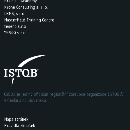
Brain:IT Academy
Krone Consulting s. r. o.
LBMS, s.r.o.
Masterfield Training Centre
tesena s.r.o.
YES4Q s.r.o.
CaSQB je jediný oficiální regionální zástupce organizace ISTQB®
v Česku a na Slovensku.
Mapa stránek
Pravidla zkoušek