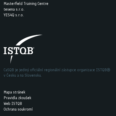
Masterfield Training Centre
tesena s.r.o.
YES4Q s.r.o.
CaSQB je jediný oficiální regionální zástupce organizace ISTQB®
v Česku a na Slovensku.
Mapa stránek
Pravidla zkoušek
Web ISTQB
Ochrana soukromí