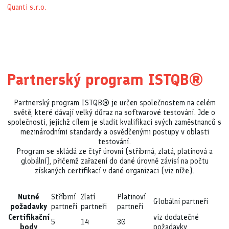
Quanti s.r.o.
Partnerský program ISTQB®
Partnerský program ISTQB® je určen společnostem na celém
světě, které dávají velký důraz na softwarové testování. Jde o
společnosti, jejichž cílem je sladit kvalifikaci svých zaměstnanců s
mezinárodními standardy a osvědčenými postupy v oblasti
testování.
Program se skládá ze čtyř úrovní (stříbrná, zlatá, platinová a
globální), přičemž zařazení do dané úrovně závisí na počtu
získaných certifikací v dané organizaci (viz níže).
Nutné
Stříbrní
Zlatí
Platinoví
Globální partneři
požadavky
partneři
partneři
partneři
Certifikační
viz dodatečné
5
14
30
body
požadavky