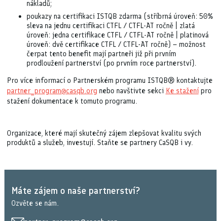
nákladů;
poukazy na certifikaci ISTQB zdarma (stříbrná úroveň: 50%
sleva na jednu certifikaci CTFL / CTFL-AT ročně | zlatá
úroveň: jedna certifikace CTFL / CTFL-AT ročně | platinová
úroveň: dvě certifikace CTFL / CTFL-AT ročně) – možnost
čerpat tento benefit mají partneři již při prvním
prodloužení partnerství (po prvním roce partnerství).
Pro více informací o Partnerském programu ISTQB® kontaktujte
partner_program@casqb.org
nebo navštivte sekci
Ke stažení
pro
stažení dokumentace k tomuto programu.
Organizace, které mají skutečný zájem zlepšovat kvalitu svých
produktů a služeb, investují. Staňte se partnery CaSQB i vy.
Máte zájem o naše partnerství?
Ozvěte se nám.