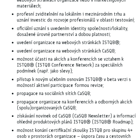
materiálech;
profesní zviditelnění na lokálním i mezinárodním trhu a
uznání investic do rozvoje profesionálů v oblasti testování;
oficiální uznání s uvedením identity společnosti/lokality,
dosažené úrovně partnerství a dobou platnosti;
uvedení organizace na webových stránkách ISTQB®;
uvedení organizace na webových stránkách CaSQB;
možnost účasti na akcích a konferencích se vztahem k
ISTQB® (ISTQB Conference Network) za speciálních
podmínek (např. jako slevy);
přístup k novým učebním osnovám ISTQB® v beta verzi s
možností aktivní participace formou revize;
propagace na sociálních sítích CaSQB;
propagace organizace na konferencích a odborných akcích
(spolu)organizovaných CaSQB;
získávání novinek od CaSQB (CaSQB Newsletter) a informací
ohledně produktových plánů ISTQB® (ISTQB® Roadmap);
možnost konání certifikační zkoušky ISTQB pro skupinu 4+
osob v prostorách organizace – úspora času a cestovních