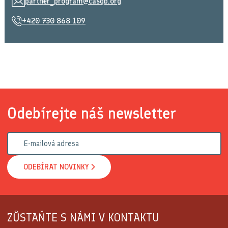
partner_program@casqb.org
+420 730 868 109
Odebírejte náš newsletter
ODEBÍRAT NOVINKY
ZŮSTAŇTE S NÁMI V KONTAKTU