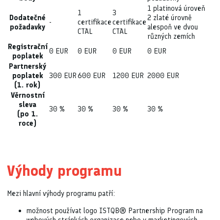
1 platinová úroveň
1
3
Dodatečné
2 zlaté úrovně
-
certifikace
certifikace
požadavky
alespoň ve dvou
CTAL
CTAL
různých zemích
Registrační
0 EUR
0 EUR
0 EUR
0 EUR
poplatek
Partnerský
poplatek
300 EUR
600 EUR
1200 EUR
2000 EUR
(1. rok)
Věrnostní
sleva
30 %
30 %
30 %
30 %
(po 1.
roce)
Výhody programu
Mezi hlavní výhody programu patří:
možnost používat logo ISTQB® Partnership Program na
webových stránkách organizace nebo v marketingových