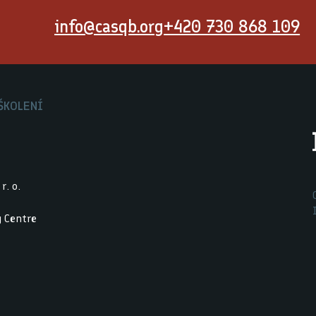
info@casqb.org
+420 730 868 109
ŠKOLENÍ
r. o.
g Centre