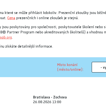
 na které se může přihlásit kdokoliv. Prezenční zkoušky jsou běžně
psat.
Cena
prezenčních i online zkoušek je stejná.
Ty jsou poskytovány pro společnosti, poskytovatele školení nebo
STQB® Partner Program nebo akreditovaných školitelů) a vhodnou 
sqb.org
.
nu získáte detailnější informace.
Místo konání
(město/online):
Bratislava - Zochova
26.08.2026 13:00