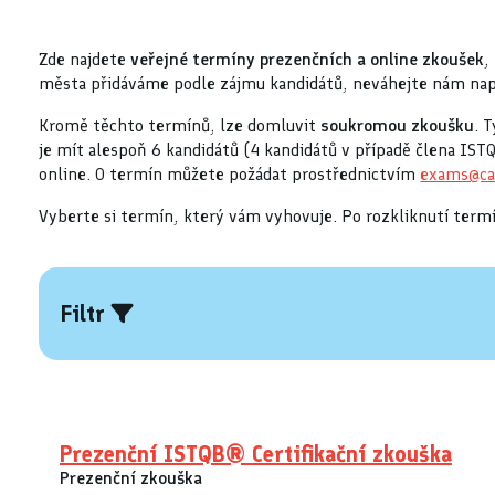
Zde najdete
veřejné termíny prezenčních a online zkoušek
,
města přidáváme podle zájmu kandidátů, neváhejte nám na
Kromě těchto termínů, lze domluvit
soukromou zkoušku
. 
je mít alespoň 6 kandidátů (4 kandidátů v případě člena I
online. O termín můžete požádat prostřednictvím
exams@ca
Vyberte si termín, který vám vyhovuje. Po rozkliknutí termí
Filtr
Prezenční ISTQB® Certifikační zkouška
Prezenční zkouška