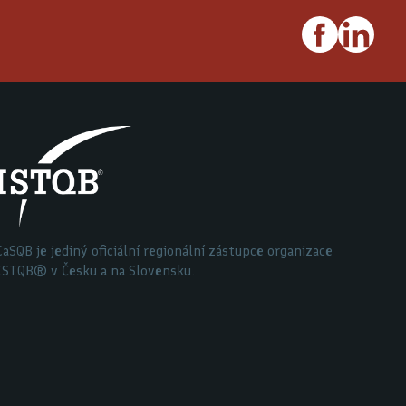
CaSQB je jediný oficiální regionální zástupce organizace
ISTQB® v Česku a na Slovensku.