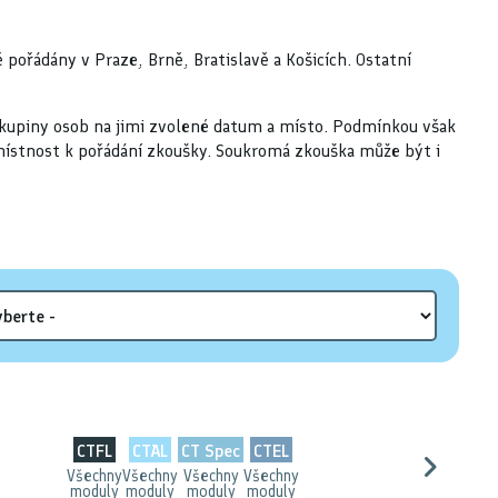
 pořádány v Praze, Brně, Bratislavě a Košicích. Ostatní
 skupiny osob na jimi zvolené datum a místo. Podmínkou však
místnost k pořádání zkoušky. Soukromá zkouška může být i
CTFL
CTAL
CT Spec
CTEL
Všechny
Všechny
Všechny
Všechny
moduly
moduly
moduly
moduly