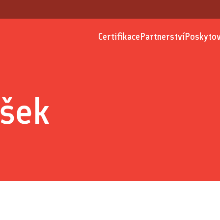
Certifikace
Partnerství
Poskytov
šek