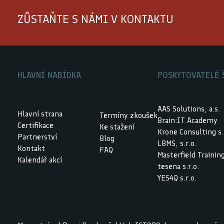
ZŮSTAŇTE S NÁMI V KONTAKTU
HLAVNÍ NABÍDKA
POSKYTOVATELÉ 
AAS Solutions, a.s.
Hlavní strana
Termíny zkoušek
Brain:IT Academy
Certifikace
Ke stažení
Krone Consulting s. 
Partnerství
Blog
LBMS, s.r.o.
Kontakt
FAQ
Masterfield Trainin
Kalendář akcí
tesena s.r.o.
YES4Q s.r.o.