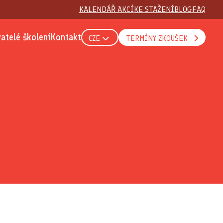
KALENDÁŘ AKCÍ
KE STAŽENÍ
BLOG
FAQ
atelé školení
Kontakt
CZE
TERMÍNY ZKOUŠEK