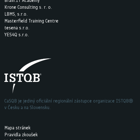
Brain:IT Academy
Krone Consulting s. r. o.
LBMS, s.r.o.
Masterfield Training Centre
tesena s.r.o.
YES4Q s.r.o.
CaSQB je jediný oficiální regionální zástupce organizace ISTQB®
v Česku a na Slovensku.
Mapa stránek
Pravidla zkoušek