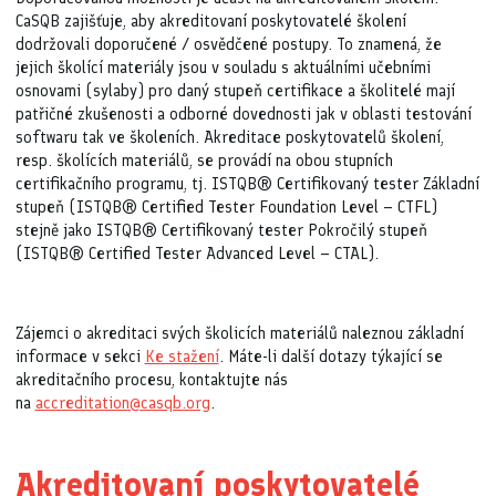
CaSQB zajišťuje, aby akreditovaní poskytovatelé školení
dodržovali doporučené / osvědčené postupy. To znamená, že
jejich školící materiály jsou v souladu s aktuálními učebními
osnovami (sylaby) pro daný stupeň certifikace a školitelé mají
patřičné zkušenosti a odborné dovednosti jak v oblasti testování
softwaru tak ve školeních. Akreditace poskytovatelů školení,
resp. školících materiálů, se provádí na obou stupních
certifikačního programu, tj. ISTQB® Certifikovaný tester Základní
stupeň (ISTQB® Certified Tester Foundation Level – CTFL)
stejně jako ISTQB® Certifikovaný tester Pokročilý stupeň
(ISTQB® Certified Tester Advanced Level – CTAL).
Zájemci o akreditaci svých školicích materiálů naleznou základní
informace v sekci
Ke stažení
. Máte-li další dotazy týkající se
akreditačního procesu, kontaktujte nás
na
accreditation@casqb.org
.
Akreditovaní poskytovatelé