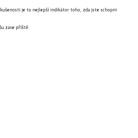
zkušenosti je to nejlepší indikátor toho, zda jste schopni
šu zase příště.