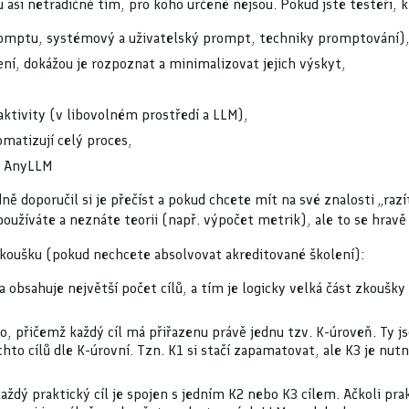
asi netradičně tím, pro koho určené nejsou. Pokud jste testeři, k
romptu, systémový a uživatelský prompt, techniky promptování)
ení, dokážou je rozpoznat a minimalizovat jejich výskyt,
ktivity (v libovolném prostředí a LLM),
omatizují celý proces,
 v AnyLLM
ě doporučil si je přečíst a pokud chcete mít na své znalosti „raz
užíváte a neznáte teorii (např. výpočet metrik), ale to se hravě 
 zkoušku (pokud nechcete absolvovat akreditované školení):
la obsahuje největší počet cílů, a tím je logicky velká část zkouš
no, přičemž každý cíl má přiřazenu právě jednu tzv. K-úroveň. Ty 
chto cílů dle K-úrovní. Tzn. K1 si stačí zapamatovat, ale K3 je nu
aždý praktický cíl je spojen s jedním K2 nebo K3 cílem. Ačkoli prak