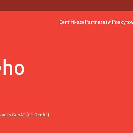
Certifikace
Partnerství
Poskytov
eho
ání s GenAI (CT-GenAI)