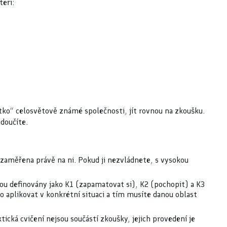
teří:
,
ítko“ celosvětově známé společnosti, jít rovnou na zkoušku.
doučíte.
ky zaměřena právě na ni. Pokud ji nezvládnete, s vysokou
jsou definovány jako K1 (zapamatovat si), K2 (pochopit) a K3
tno aplikovat v konkrétní situaci a tím musíte danou oblast
tická cvičení nejsou součástí zkoušky, jejich provedení je