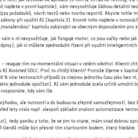
najdete v první kapitole), vám nevysvětluje žádnou detailní teori
analýza požadavků, návrh testů nebo tvorba reportů. Abyste tohle 
 zákony při využití AI (kapitola 3). Kromě toho najdete v osnovác
í „manažerskou“ kapitolu zabývající se obecným doporučením pro z
o vám v ní nevysvětluje, jak funguje motor, co jsou vačky nebo jak 
isy), jak si můžete zjednodušit řízení při využití inteligentních 
 – reaguje tím na momentální situaci v celém odvětví. Klienti chtě
u AI Assisted SDLC. Proč to chtějí klienti? Protože žijeme v kapit
40 % více testovacích případů za stejnou jednotku času jako bez n
kto jednoduše spočítat). AI vám jednoduše zcela určitě umožní bý
a rozpoznáte, kdy vám lže.
í výhodou, ale nutností a do budoucna zřejmě samozřejmostí, bez kt
před lety stala např. alespoň základní znalost automatizace testov
 out), tedy paniku z toho, že se jim to stane, mám snad dobrou zp
CT-GenAI může být přesně tím startovním bodem, který hledáte.