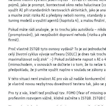
pojmů, jako je prompt, kontextové okno nebo halucinace (což 
využít AI při standardních testovacích aktivitách, jako je 
a musíte znát rizika AI a předpisy neboli normy, standardy a
tuning modelů a využití agentů (kapitola 4), a malou fináln
Pokud máte rádi analogie, je to trochu jako autoškola – nikd
(promptování), jak nezpůsobit dopravní nehodu (rizika a předp
firmě).
Proč vlastně ISTQB tyto osnovy vydává? To je asi jednoduché
celý životní cyklus vývoje softwaru (SDLC) je dnes tak troch
maximalizovat svůj zisk“ :-) Pokud zvládnete napsat s AI o 
(mimochodem, v osnovách se dočtete i o tom, že to nelze ta
předpokladu, že ji umíte využít naplno v souladu se zákony 
V této situaci není znalost AI pro vás už nadále konkurenčn
je vlastně novou nezbytnou dovedností testera tak, jako se 
Pro ty z vás, kteří teď prožívají tzv. FOMO (fear of missing
profesním rozvojem vážně, klidně začněte s ISTQB. ISTQB 