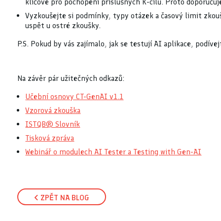
klíčové pro pochopení příslušných K-cílů. Proto doporuču
Vyzkoušejte si podmínky, typy otázek a časový limit zko
uspět u ostré zkoušky.
P.S. Pokud by vás zajímalo, jak se testují AI aplikace, podí
Na závěr pár užitečných odkazů:
Učební osnovy CT-GenAI v1.1
Vzorová zkouška
ISTQB® Slovník
Tisková zpráva
Webinář o modulech AI Tester a Testing with Gen-AI
ZPĚT NA BLOG