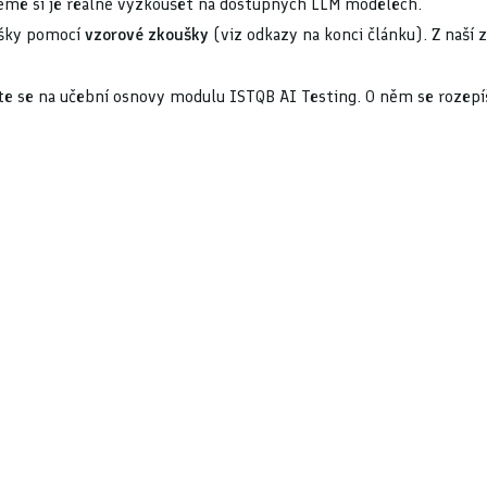
jeme si je reálně vyzkoušet na dostupných LLM modelech.
ušky pomocí
vzorové zkoušky
(viz odkazy na konci článku). Z naší 
vejte se na učební osnovy modulu ISTQB AI Testing. O něm se rozepí