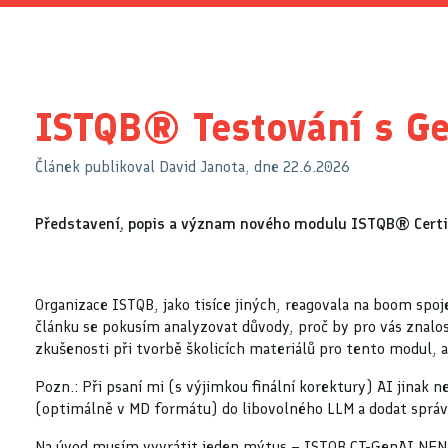
ISTQB® Testování s G
Článek publikoval David Janota, dne 22.6.2026
Představení, popis a význam nového modulu ISTQB® Certif
Organizace ISTQB, jako tisíce jiných, reagovala na boom spo
článku se pokusím analyzovat důvody, proč by pro vás znalos
zkušenosti při tvorbě školicích materiálů pro tento modul, a
Pozn.: Při psaní mi (s výjimkou finální korektury) AI jinak
(optimálně v MD formátu) do libovolného LLM a dodat spr
Na úvod musím vyvrátit jeden mýtus – ISTQB CT-GenAI NENÍ o