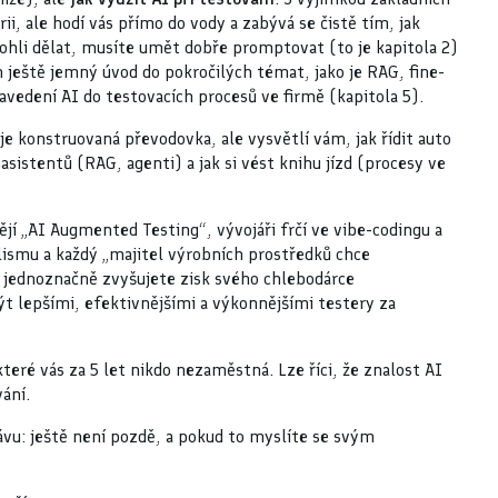
i, ale hodí vás přímo do vody a zabývá se čistě tím, jak
mohli dělat, musíte umět dobře promptovat (to je kapitola 2)
h ještě jemný úvod do pokročilých témat, jako je RAG, fine-
avedení AI do testovacích procesů ve firmě (kapitola 5).
je konstruovaná převodovka, ale vysvětlí vám, jak řídit auto
asistentů (RAG, agenti) a jak si vést knihu jízd (procesy ve
jí „AI Augmented Testing“, vývojáři frčí ve vibe-codingu a
alismu a každý „majitel výrobních prostředků chce
í, jednoznačně zvyšujete zisk svého chlebodárce
t lepšími, efektivnějšími a výkonnějšími testery za
eré vás za 5 let nikdo nezaměstná. Lze říci, že znalost AI
ání.
rávu: ještě není pozdě, a pokud to myslíte se svým