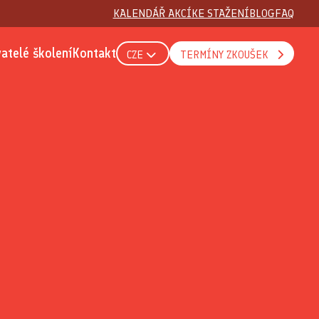
KALENDÁŘ AKCÍ
KE STAŽENÍ
BLOG
FAQ
atelé školení
Kontakt
CZE
TERMÍNY ZKOUŠEK