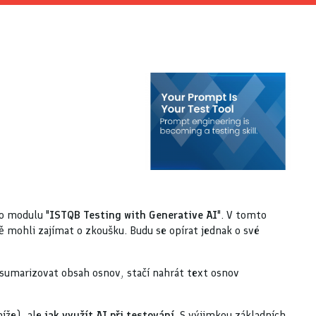
ho modulu "
ISTQB Testing with Generative AI
". V tomto
 mohli zajímat o zkoušku. Budu se opírat jednak o své
 sumarizovat obsah osnov, stačí nahrát text osnov
níže), ale
jak využít AI při testování
. S výjimkou základních