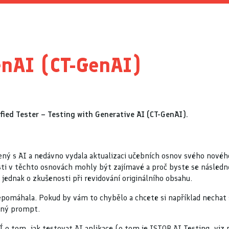
enAI (CT-GenAI)
ied Tester – Testing with Generative AI (CT-GenAI).
jený s AI a nedávno vydala aktualizaci učebních osnov svého nové
ti v těchto osnovách mohly být zajímavé a proč byste se následně
 jednak o zkušenosti při revidování originálního obsahu.
 nepomáhala. Pokud by vám to chybělo a chcete si například nechat
ávný prompt.
 tom, jak testovat AI aplikace (o tom je ISTQB AI Testing, viz 