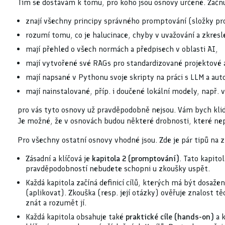
Tím se dostávám k tomu, pro koho jsou osnovy určené. Začnu 
znají všechny principy správného promptování (složky p
rozumí tomu, co je halucinace, chyby v uvažování a zkresl
mají přehled o všech normách a předpisech v oblasti AI,
mají vytvořené své RAGs pro standardizované projektové a
mají napsané v Pythonu svoje skripty na práci s LLM a aut
mají nainstalované, příp. i doučené lokální modely, např.
pro vás tyto osnovy už pravděpodobně nejsou. Vám bych klidn
Je možné, že v osnovách budou některé drobnosti, které nepo
Pro všechny ostatní osnovy vhodné jsou. Zde je pár tipů na
Zásadní a klíčová je
kapitola 2 (promptování)
. Tato kapito
pravděpodobností nebudete schopni u zkoušky uspět.
Každá kapitola začíná definicí cílů, kterých má být dosaže
(aplikovat). Zkouška (resp. její otázky) ověřuje znalost tě
znát a rozumět jí.
Každá kapitola obsahuje také
praktické cíle (hands-on)
a k