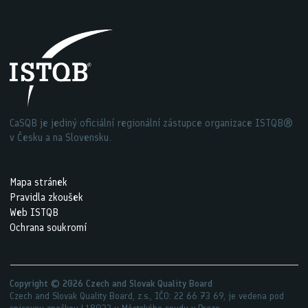
CaSQB je jediný oficiální regionální zástupce organizace ISTQB®
v Česku a na Slovensku.
Mapa stránek
Pravidla zkoušek
Web ISTQB
Ochrana soukromí
Tento web využívá cookies. V zájmu zlepšování
Copyright © 2026 Czech and Slovak Quality Board
poskytovaných služeb se může kromě nezbytných cookies
Czech and Slovak Quality Board, z.s., IČO: 22 66 73 69, je vedena pod
spisovou značkou
L18033
u Městského soudu v Praze.