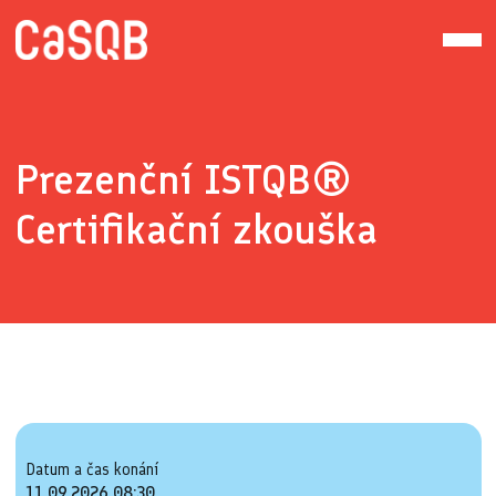
Prezenční ISTQB®
Certifikační zkouška
Datum a čas konání
11.09.2026 08:30