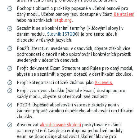
úrovni a cca 3 roky pro moduly na pokročilé úrovni.
Pochopit oblasti a praktiky popsané v učební osnově pro
daný modul. Učební osnovy jsou dostupné v části
Ke stažení
nebo na stránkách
istqb.org
.
Seznámit se s konkrétními termíny (klíčovými slovy) v
daném modulu.
Slovník ISTQB
® je pro tento účel k
dispozici v různých jazycích.
Použít literaturu uvedenou v osnovách, abyste získali více
podrobností o teorii nebo uplatňování konkrétních praktik
uvedených v učebních osnovách.
Projít dokument Exam Structure and Rules pro daný modul,
abyste se seznámili s typem dotazů v certifikační zkoušce.
Projít kategorizaci otázek známou jako
K-Levels.
Projít vzorovou zkoušku (Sample Exam) dostupnou pro
každý modul, abyste si otestovali své znalosti.
POZOR: Úspěšné absolvování vzorové zkoušky není v
žádném případě zárukou úspěšného absolvování certifikační
zkoušky.
Absolvovat
akreditované školení
poskytované našimi
partnery, které Casqb akredituje na jednotlivé moduly.
Velmi se doporučuje absolvovat školení hlavně pro